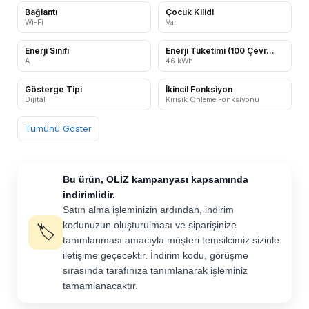
Bağlantı
Çocuk Kilidi
Wi-Fi
Var
Enerji Sınıfı
Enerji Tüketimi (100 Çevr...
A
46 kWh
Gösterge Tipi
İkincil Fonksiyon
Dijital
Kırışık Önleme Fonksiyonu
Tümünü Göster
Bu ürün, OLİZ kampanyası kapsamında
indirimlidir.
Satın alma işleminizin ardından, indirim
kodunuzun oluşturulması ve siparişinize
🏷️
tanımlanması amacıyla müşteri temsilcimiz sizinle
iletişime geçecektir. İndirim kodu, görüşme
sırasında tarafınıza tanımlanarak işleminiz
tamamlanacaktır.