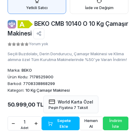
Yetkili Satıcı
İade ve Değişim
BEKO CMB 10140 O 10 Kg Çamaşır
Makinesi
Yorum yok
Seçili Buzdolabı, Derin Dondurucu, Çamaşır Makinesi ve Klima
alımına özel Tüm Kurutma Makinelerinde %50'ye Varan İndirim!
Marka:
BEKO
Ürün Kodu:
7178525900
Barkod:
7708338868299
Kategori:
10 Kg Çamaşır Makinesi
World Karta Özel
50.999,00 TL
Peşin Fiyatına 7 Taksit
Sepete
Hemen
İndirim
Ekle
Al
İste
Adet