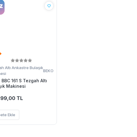
h Altı Ankastre Bulaşık
BEKO
esi
 BBC 161 S Tezgah Altı
şık Makinesi
699,00 TL
ete Ekle