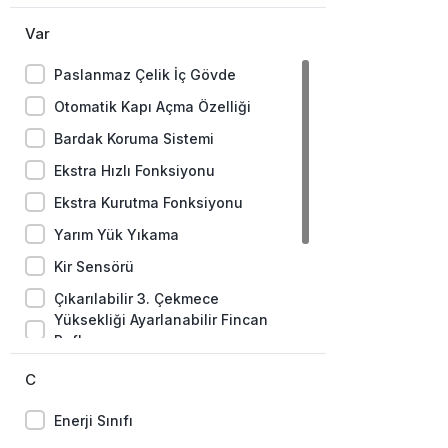
Var
Paslanmaz Çelik İç Gövde
Otomatik Kapı Açma Özelliği
Bardak Koruma Sistemi
Ekstra Hızlı Fonksiyonu
Ekstra Kurutma Fonksiyonu
Yarım Yük Yıkama
Kir Sensörü
Çıkarılabilir 3. Çekmece
Yüksekliği Ayarlanabilir Fincan
Rafları
Tablet Deterjan Fonksiyonu
C
Parlatıcı Göstergesi
Enerji Sınıfı
Tuz Göstergesi