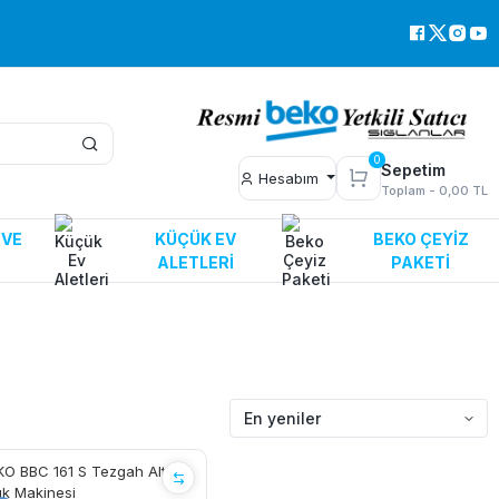
0
Sepetim
Hesabım
Toplam -
0,00 TL
 VE
KÜÇÜK EV
BEKO ÇEYIZ
ALETLERI
PAKETI